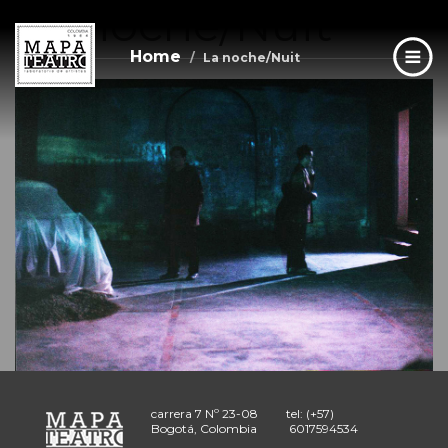
La noche/Nuit
Skip
to
main
Home
La noche/Nuit
content
carrera 7 Nº 23-08
tel: (+57)
Bogotá, Colombia
6017594534