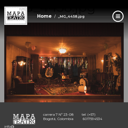
_MG_4458.jpg
Skip
to
main
Home
_MG_4458.jpg
content
carrera 7 Nº 23-08
tel: (+57)
Bogotá, Colombia
6017594534
info@