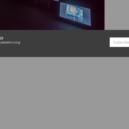
o@
ateatro.org