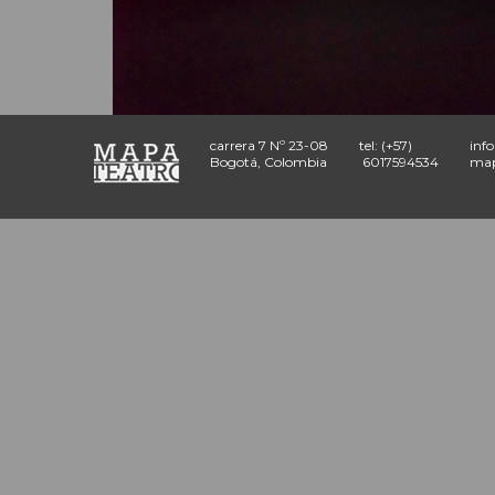
carrera 7 Nº 23-08
tel: (+57)
inf
Bogotá, Colombia
6017594534
map