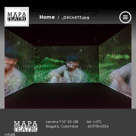
_DSC4673.jpg
Skip
to
main
Home
_DSC4673.jpg
content
carrera 7 Nº 23-08
tel: (+57)
Bogotá, Colombia
6017594534
info@