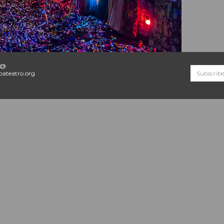
o@
ateatro.org