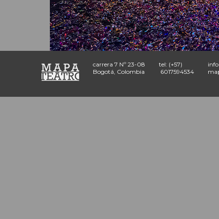
carrera 7 Nº 23-08
tel: (+57)
inf
Bogotá, Colombia
6017594534
map