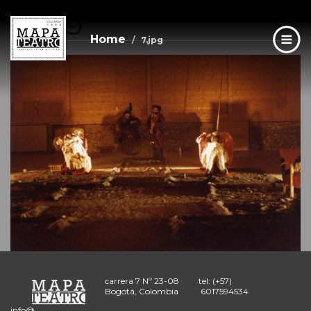
7.jpg
Skip
to
main
Home
7.jpg
content
carrera 7 Nº 23-08
tel: (+57)
Bogotá, Colombia
6017594534
info@