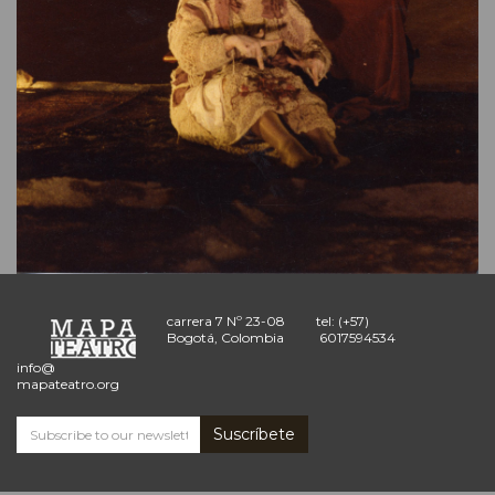
carrera 7 Nº 23-08
tel: (+57)
Bogotá, Colombia
6017594534
info@
mapateatro.org
Suscríbete
Subscribe
and