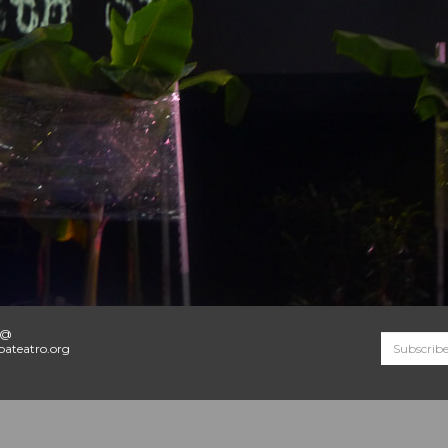
o@
ateatro.org