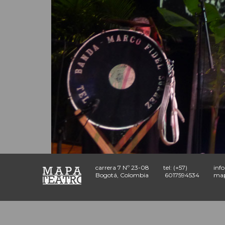
carrera 7 Nº 23-08
tel: (+57)
inf
Bogotá, Colombia
6017594534
map