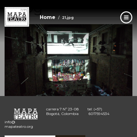
21.jpg
Skip
to
main
Home
21.jpg
content
carrera 7 Nº 23-08
tel: (+57)
Bogotá, Colombia
6017594534
info@
mapateatro.org