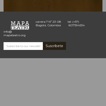
carrera 7 Nº 23-08
tel: (+57)
Bogotá, Colombia
6017594534
info@
mapateatro.org
Suscríbete
Subscribe
and
receive
the
Mapa
Teatro
news
*