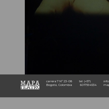
carrera 7 Nº 23-08
tel: (+57)
inf
Bogotá, Colombia
6017594534
map