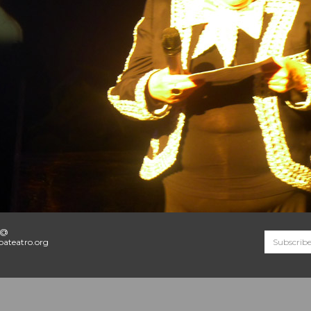
o@
ateatro.org