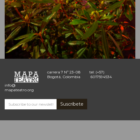
carrera 7 Nº 23-08
tel: (+57)
Bogotá, Colombia
6017594534
info@
mapateatro.org
Suscríbete
Subscribe
and
receive
the
Mapa
Teatro