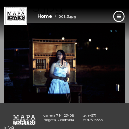
001_3.jpg
Skip
to
main
Home
001_3.jpg
content
carrera 7 Nº 23-08
tel: (+57)
Bogotá, Colombia
6017594534
info@