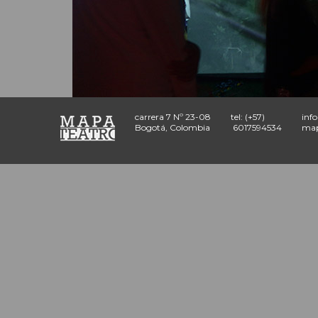
carrera 7 Nº 23-08
tel: (+57)
inf
Bogotá, Colombia
6017594534
map