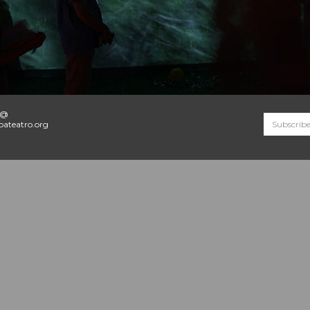
o@
ateatro.org