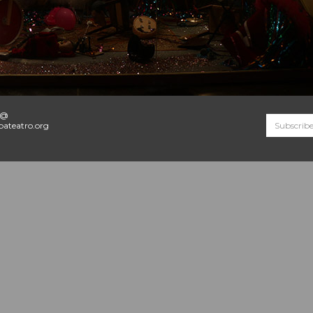
o@
ateatro.org