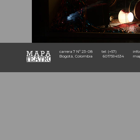
carrera 7 Nº 23-08
tel: (+57)
inf
Bogotá, Colombia
6017594534
map