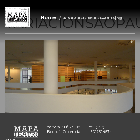
4-
Skip
to
main
VARIACIONSAOPAU
Home
4-VARIACIONSAOPAULO.jpg
content
carrera 7 Nº 23-08
tel: (+57)
Bogotá, Colombia
6017594534
info@