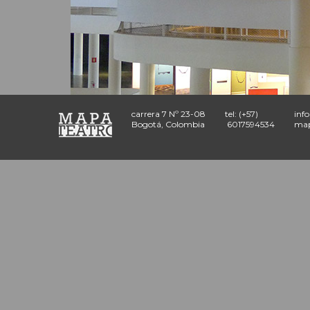
carrera 7 Nº 23-08
tel: (+57)
inf
Bogotá, Colombia
6017594534
map