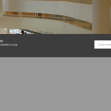
o@
ateatro.org