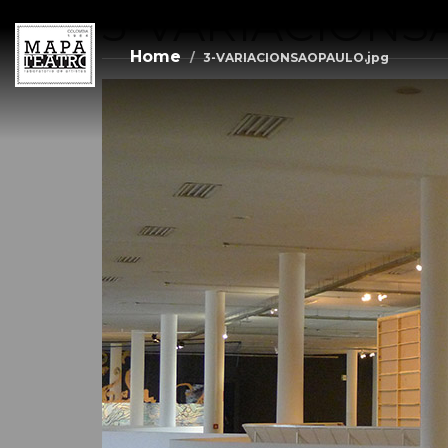
3-VARIACIONS
Skip
to
main
Home
3-VARIACIONSAOPAULO.jpg
content