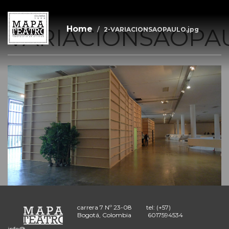
2-
Skip
to
main
VARIACIONSAOPAU
Home
2-VARIACIONSAOPAULO.jpg
content
carrera 7 Nº 23-08
tel: (+57)
Bogotá, Colombia
6017594534
info@