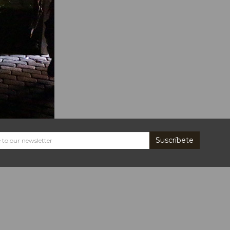
Suscríbete
Subscribe
and
receive
the
Mapa
Teatro
news
*