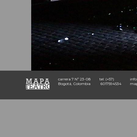
carrera 7 Nº 23-08
tel: (+57)
inf
Bogotá, Colombia
6017594534
map