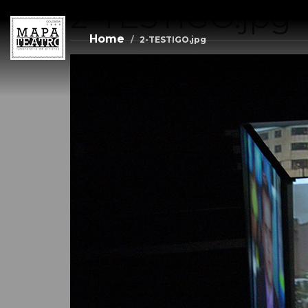
2-TESTIGO.jpg
Skip
to
main
Home
2-TESTIGO.jpg
content