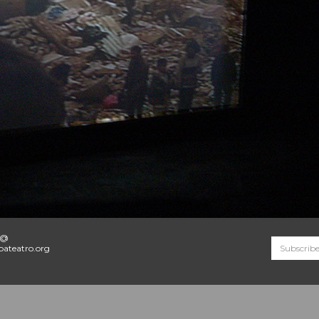
o@
ateatro.org