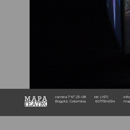
carrera 7 Nº 23-08
tel: (+57)
inf
Bogotá, Colombia
6017594534
map