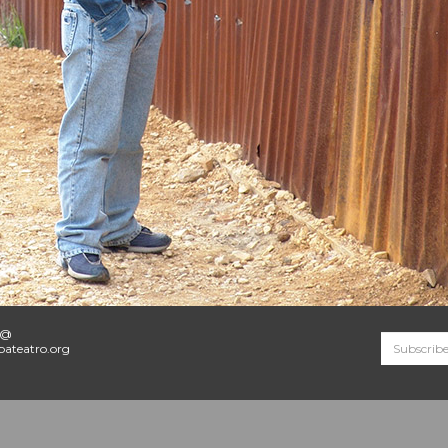
o@
ateatro.org