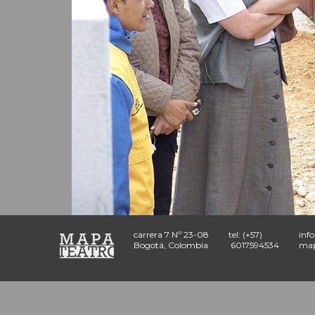
carrera 7 Nº 23-08
tel: (+57)
inf
Bogotá, Colombia
6017594534
map