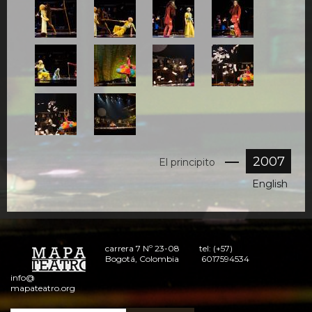
20.jpg
21.jpg
22.jpg
22A-
principito.jpg
22B-
23.jpg
24.jpg
26.jpg
principito.jpg
27.jpg
28.jpg
2007
El principito
English
carrera 7 Nº 23-08
tel: (+57)
Bogotá, Colombia
6017594534
info@
mapateatro.org