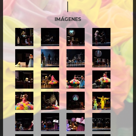
IMÁGENES
1.jpg
2.jpg
3.jpg
4.jpg
5.jpg
6.jpg
7.jpg
8.jpg
8A.jpg
8B-
9.jpg
11.jpg
principito.jpg
12.jpg
13.jpg
14.jpg
14A-
principito.jpg
15.jpg
16.jpg
17.jpg
18.jpg