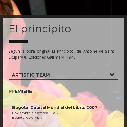
Skip
to
El principito
main
content
Según la obra original El Principito, de Antoine de Saint-
Exupéry © Ediciones Gallimard, 1946.
ARTISTIC TEAM
PREMIERE
Bogota, Capital Mundial del Libro, 2007
Noviembre-diciembre, 2007
Bogotá, Colombia