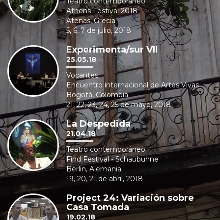
Teatro contemporáneo
Athens Festival 2018
Atenas, Grecia
5, 6, 7 de julio, 2018
Experimenta/sur VII
25.05.18
Vocantes
Encuentro internacional de Artes Vivas
Bogotá, Colombia
21, 22, 23, 24, 25 de mayo, 2018
La Despedida
21.04.18
Teatro contemporáneo
Find Festival - Schaübuhne
Berlin, Alemania
19, 20, 21 de abril, 2018
Project 24: Variación sobre
Casa Tomada
19.02.18