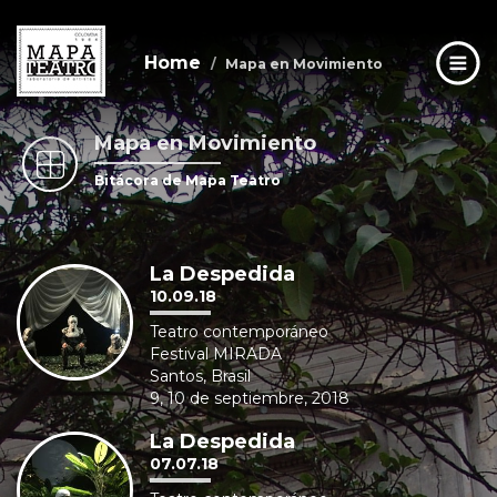
Home
Mapa en Movimiento
Mapa en Movimiento
Skip
to
Bitácora de Mapa Teatro
main
content
La Despedida
10.09.18
Teatro contemporáneo
Festival MIRADA
Santos, Brasil
9, 10 de septiembre, 2018
La Despedida
07.07.18