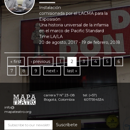
Instalación
comisionada por el LACMA para la
Exposisión
Una historia universal de la infamia
en el marco de Pacific Standard
Time:LA/LA
20 de agosto, 2017 - 19 de febrero, 2018
« first
‹ previous
1
2
3
4
5
6
7
8
9
next ›
last »
carrera 7 Nº 23-08
tel: (+57)
Bogotá, Colombia
6017594534
info@
mapateatro.org
Suscríbete